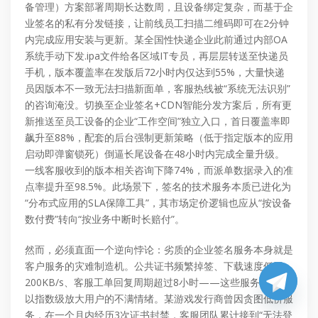
备管理）方案部署周期长达数周，且设备绑定复杂，而基于企
业签名的私有分发链接，让前线员工扫描二维码即可在2分钟
内完成应用安装与更新。某全国性快递企业此前通过内部OA
系统手动下发.ipa文件给各区域IT专员，再层层转送至快递员
手机，版本覆盖率在发版后72小时内仅达到55%，大量快递
员因版本不一致无法扫描新面单，客服热线被“系统无法识别”
的咨询淹没。切换至企业签名+CDN智能分发方案后，所有更
新推送至员工设备的企业“工作空间”独立入口，首日覆盖率即
飙升至88%，配套的后台强制更新策略（低于指定版本的应用
启动即弹窗锁死）倒逼长尾设备在48小时内完成全量升级。
一线客服收到的版本相关咨询下降74%，而派单数据录入的准
点率提升至98.5%。此场景下，签名的技术服务本质已进化为
“分布式应用的SLA保障工具”，其市场定价逻辑也应从“按设备
数付费”转向“按业务中断时长赔付”。
然而，必须直面一个逆向悖论：劣质的企业签名服务本身就是
客户服务的灾难制造机。公共证书频繁掉签、下载速度低于
200KB/s、客服工单回复周期超过8小时——这些服务缺陷会
以指数级放大用户的不满情绪。某游戏发行商曾因贪图低价服
务，在一个月内经历3次证书封禁，客服团队累计接到“无法登