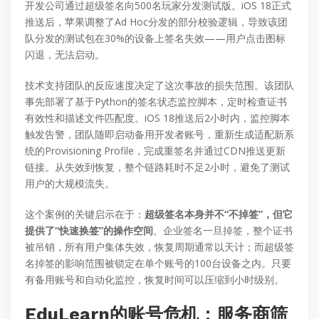
开发公司通过超级签名向500名玩家分发测试版。iOS 18正式
推送后，苹果调整了Ad Hoc分发的部分校验逻辑，导致该团
队分发的测试包在30%的设备上签名失效——用户点击图标
闪退，无法启动。
技术支持团队的反应速度决定了这次事故的损失范围。该团队
事先部署了基于Python的签名状态监控脚本，定时检查证书
有效性和描述文件匹配度。iOS 18推送后2小时内，监控脚本
触发告警，团队随即启动备用开发者账号，重新生成适配新系
统的Provisioning Profile，完成重签名并通过CDN推送更新
链接。从失效到恢复，整个链路耗时不足2小时，避免了测试
用户的大规模流失。
这个案例的关键启示在于：
超级签名本身并不“不掉签”，但它
提供了“快速换签”的操作空间
。企业签名一旦掉签，整个证书
被吊销，所有用户集体失效，恢复周期通常以天计；而超级签
名掉签的影响范围被锁定在单个账号的100台设备之内。只要
有备用账号和自动化监控，恢复时间可以压缩到小时级别。
EduLearn的账号危机：服务商筛