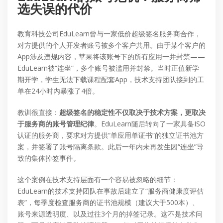
选失误的代价
教育科技公司EduLearn曾与一家低价超级签名服务商合作，
对方提供的个人开发者账号被多个客户共用。由于某个客户的
App涉及违规内容，苹果将该账号下的所有应用一并封禁——
EduLearn被“连坐”，多个账号被滥用并封禁。当时正值新学
期开学，学生无法下载课程配套App，技术支持团队接到的工
单在24小时内暴涨了4倍。
教训很直接：
超级签名的稳定性不仅取决于技术方案，更取决
于服务商的账号管理纪律
。EduLearn随后转向了一家具备ISO
认证的服务商，要求对方提供“单应用单证书”的独立证书池方
案，并签署了账号隔离条款。此后一年内未再发生因“连坐”导
致的集体掉签事件。
这个案例在技术支持层面有一个容易被忽略的细节：
EduLearn的技术支持团队在事故后建立了“服务商健康度评估
表”，每季度检查服务商的证书池规模（建议大于500本）、
账号来源透明度、以及过往3个月的掉签记录。这不是技术问