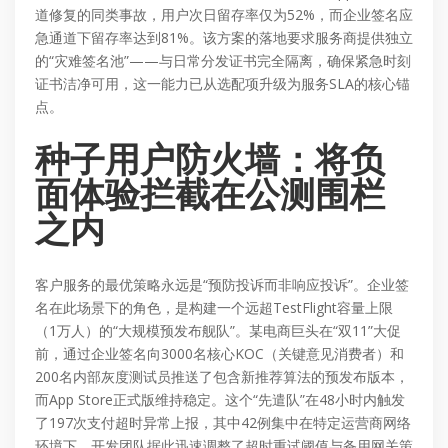
道修复的同类事故，用户次日留存率仅为52%，而企业签名应
急通道下留存率达到81%。该方案的落地要求服务商提供独立
的“灾难签名池”——与日常分发证书完全隔离，确保紧急时刻
证书洁净可用，这一能力已从选配项升级为服务SLA的核心锚
点。
种子用户防火墙：将负
面体验拦截在公测围栏
之内
客户服务的最优策略永远是“预防投诉而非响应投诉”。企业签
名在此场景下的角色，是构建一个远超TestFlight容量上限
（1万人）的“大规模预发布舰队”。某电商巨头在“双11”大促
前，通过企业签名向3000名核心KOC（关键意见消费者）和
200名内部灰度测试员推送了包含新推荐算法的预发布版本，
而App Store正式版维持稳定。这个“先遣队”在48小时内触发
了197次支付超时异常上报，其中42例集中在特定运营商网络
环境下。开发团队据此迅速调整了超时重试阈值与备用网关策