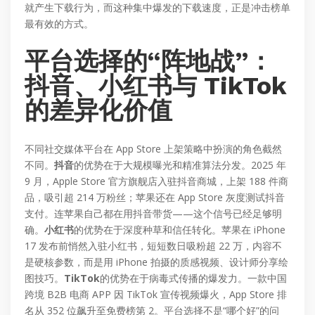
就产生下载行为，而这种集中爆发的下载速度，正是冲击榜单
最有效的方式。
平台选择的“阵地战”：
抖音、小红书与 TikTok
的差异化价值
不同社交媒体平台在 App Store 上架策略中扮演的角色截然
不同。
抖音
的优势在于大规模曝光和精准算法分发。2025 年
9 月，Apple Store 官方旗舰店入驻抖音商城，上架 188 件商
品，吸引超 214 万粉丝；苹果还在 App Store 灰度测试抖音
支付。连苹果自己都在用抖音带货——这个信号已经足够明
确。
小红书
的优势在于深度种草和信任转化。苹果在 iPhone
17 发布前悄然入驻小红书，短短数日吸粉超 22 万，内容不
是硬核参数，而是用 iPhone 拍摄的质感视频、设计师分享绘
图技巧。
TikTok
的优势在于病毒式传播的爆发力。一款中国
跨境 B2B 电商 APP 因 TikTok 宣传视频爆火，App Store 排
名从 352 位飙升至免费榜第 2。平台选择不是“哪个好”的问