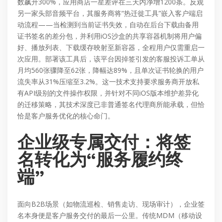
数飙升300%，应用商店一星差评在三天内净增1200条。反观
另一家头部音频平台，其服务商将“热迁徙工具”嵌入客户端启
动流程——当检测到当前证书失效，自动在后台下载由备用
证书签名的差分包，并利用iOS沙盒的共享容器机制将用户偏
好、播放列表、下载缓存映射至新容器，全程用户仅需重启一
次应用。部署该工具后，该平台因掉签引发的客服投诉工单从
月均560张骤降至62张，降幅达89%，且单次证书轮换的用户
流失率从31%压缩至3.2%。这一技术支持要求服务商开放私
有API级别的文件操作权限，并针对不同iOS版本维护差异化
的迁移策略，其技术深度已非普通签名代理商所能承载，但恰
恰是客户服务优化的核心命门。
企业级专属交付：将签
名转化为“服务履约终
端”
面向B2B场景（如物流巡检、销售走访、现场审计），企业签
名本身便是客户服务交付的最后一公里。传统MDM（移动设