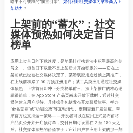
略中不可或缺的“前置引擎”。
如何利用社交媒体为苹果商店上
架助力
？
上架前的“蓄水”：社交
媒体预热如何决定首日
榜单
应用上架首日的下载速度，是苹果排行榜算法中权重最高的信
号之一。但首日下载量不是上架后才开始积累的——它在上
架前就已经被社交媒体决定了。某游戏应用通过预上架推广，
在上线前积累了 50 万预注册用户；某工具类应用通过社交媒
体预热，上线首日即冲上分类榜单前三。预上架推广的核心逻
辑很简单：在 App Store 产品页尚未开放下载时，通过社交
媒体建立用户期待。具体操作包括发布开发幕后故事、举办
“命名竞赛”或“功能投票”等互动活动、定期更新开发进度。苹
果官方也支持这一策略——开发者可以在应用正式发布前将
产品页公开并开启预订单，交付日期可设置在 2 至 180 天之
后。社交媒体预热的价值在于：它让用户在应用上架的那一刻