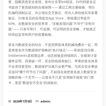
查，阻断高危安全发现，发布分支零lint错误。EV代码签名证
书提供了更高级别的合规保障——通过工商注册核验、邓白
氏编码强制认证、办公地址交叉验证、经办人身份核实等多重
验证。EV签名后的应用提交App Store，审核通过率提升
60%。在数据安全的世界里，“没被发现问题”不等于“没有问
题”——只有可审计、可追溯、可证明的安全策略，才能真正
经得起监管和用户的双重检验。
签名与数据安全的结合，不是把两套体系机械地叠在一起，而
是将签名作为数据保护策略的“执行锚点”——私钥是信任根，
Entitlements是权限边界，动态校验是持续哨兵，合规审计是
最终证明。四者缺一环，安全防线就有缺口。苹果的签名体系
不会变得更宽松，数据保护法规只会更严格。与其在安全事故
后追问“哪个环节出了问题”，不如现在就把签名嵌入数据安全
策略的每一个关节——让签名不只是“应用能不能装”的门禁
卡，更是“数据安不安全”的保险丝。
2026年7月9日
admin