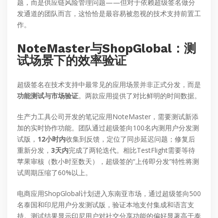
题，而是供应链风险管理问题——但对于依赖超级签名做分
发通道的团队而言，这恰恰是最容易被忽视的技术支持前置工
作。
NoteMaster与ShopGlobal：测
试场景下的效率验证
超级签名在技术支持中最常见的应用场景并非正式分发，而是
功能测试与市场验证
。两款应用提供了对比鲜明的时间数据。
生产力工具公司开发的笔记应用NoteMaster，需要测试新添
加的实时协作功能。团队通过超级签向100名内测用户分发测
试版，
12小时内
收集到反馈，定位了同步延迟问题；修复后
重新分发，
3天内
完成了两轮迭代。相比TestFlight需要等待
苹果审核（数小时至数天），超级签的“上传即分发”特性将测
试周期压缩了60%以上。
电商应用ShopGlobal计划进入东南亚市场，通过超级签向500
名泰国和印尼用户分发测试版，验证本地支付集成和语言支
持。测试结果显示印尼用户对社交分享功能的偏好显著高于泰