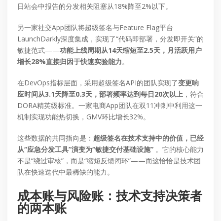
日站会中报告的分发相关阻塞从18%降至2%以下。
另一家社交App团队将超级签名与Feature Flag平台
LaunchDarkly深度集成，实现了“代码即部署，分发即开关”的
敏捷范式——
功能上线周期从14天缩短至2.5天，月活跃用户
增长28%直接归因于快速实验能力
。
在DevOps指标层面，采用超级签名API的团队实现了
变更响
应时间从3.1天降至0.3天，部署频率达到每日20次以上
，符合
DORA精英级标准。一家电商App团队在双11冲刺中利用这一
机制实现功能热切换，GMV环比增长32%。
这些数据的共同指向是：
超级签名在技术支持中的价值，已经
从“应急分发工具”演变为“敏捷交付基础设施”
。它的核心能力
不是“绕过审核”，而是“缩短反馈闭环”——而这恰恰是技术团
队在快速迭代中最稀缺的能力。
成本账与风险账：技术支持决策者
的两本账