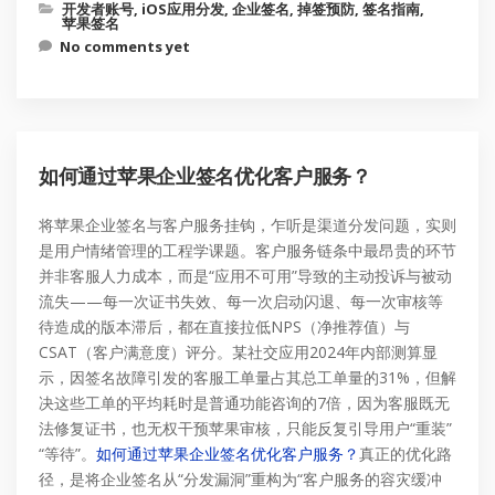
开发者账号
,
iOS应用分发
,
企业签名
,
掉签预防
,
签名指南
,
苹果签名
No comments yet
如何通过苹果企业签名优化客户服务？
将苹果企业签名与客户服务挂钩，乍听是渠道分发问题，实则
是用户情绪管理的工程学课题。客户服务链条中最昂贵的环节
并非客服人力成本，而是“应用不可用”导致的主动投诉与被动
流失——每一次证书失效、每一次启动闪退、每一次审核等
待造成的版本滞后，都在直接拉低NPS（净推荐值）与
CSAT（客户满意度）评分。某社交应用2024年内部测算显
示，因签名故障引发的客服工单量占其总工单量的31%，但解
决这些工单的平均耗时是普通功能咨询的7倍，因为客服既无
法修复证书，也无权干预苹果审核，只能反复引导用户“重装”
“等待”。
如何通过苹果企业签名优化客户服务？
真正的优化路
径，是将企业签名从“分发漏洞”重构为“客户服务的容灾缓冲