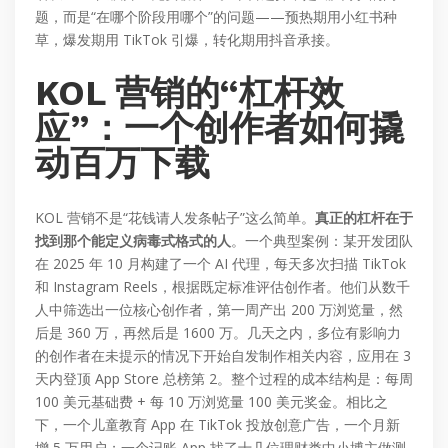
题，而是“在哪个阶段用哪个”的问题——预热期用小红书种
草，爆发期用 TikTok 引爆，转化期用抖音承接。
KOL 营销的“杠杆效
应”：一个创作者如何撬
动百万下载
KOL 营销不是“花钱请人发条帖子”这么简单。
真正的杠杆在于
找到那个能定义病毒式格式的人
。一个典型案例：某开发团队
在 2025 年 10 月构建了一个 AI 代理，每天多次扫描 TikTok
和 Instagram Reels，根据既定标准评估创作者。他们从数千
人中筛选出一位核心创作者，第一周产出 200 万浏览量，然
后是 360 万，再然后是 1600 万。几天之内，多位有影响力
的创作者在未提示的情况下开始自发制作相关内容，应用在 3
天内登顶 App Store 总榜第 2。整个过程的成本结构是：每周
100 美元基础费 + 每 10 万浏览量 100 美元奖金。相比之
下，一个儿童教育 App 在 TikTok 投放创意广告，一个月新
增 5 万用户；一个记账 App 找了十几位理财类中小博主做测