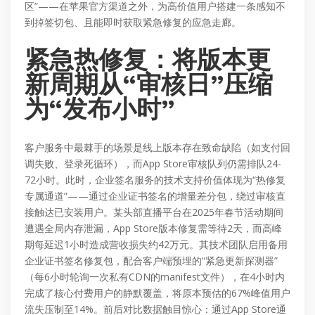
区”——在苹果官方渠道之外，为高价值用户搭建一条感知不
到掉签切包、且能即时获取紧急修复的应急走廊。
紧急热修复：将版本更
新周期从“审核日”压缩
为“发布小时”
客户服务中最棘手的场景是线上版本存在致命缺陷（如支付回
调失败、登录死循环），而App Store审核队列仍需排队24-
72小时。此时，企业签名服务的技术支持价值体现为“热修复
专属通道”——通过企业证书签名的增量差分包，绕过审核直
接触达已安装用户。某头部直播平台在2025年春节活动期间
遭遇全局内存泄漏，App Store版本修复需等待2天，而高峰
期每延迟1小时造成营收损失约42万元。其技术团队启用备用
企业证书签名修复包，配合客户端预埋的“紧急更新探测器”
（每6小时轮询一次私有CDN的manifest文件），在4小时内
完成了核心付费用户的静默覆盖，将原本预估的67%峰值用户
流失压制至14%。前后对比数据触目惊心：通过App Store通