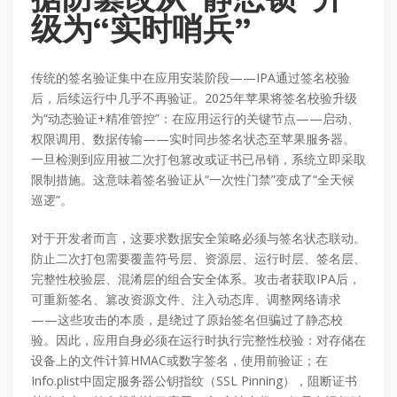
级为“实时哨兵”
传统的签名验证集中在应用安装阶段——IPA通过签名校验
后，后续运行中几乎不再验证。2025年苹果将签名校验升级
为“动态验证+精准管控”：在应用运行的关键节点——启动、
权限调用、数据传输——实时同步签名状态至苹果服务器。
一旦检测到应用被二次打包篡改或证书已吊销，系统立即采取
限制措施。这意味着签名验证从“一次性门禁”变成了“全天候
巡逻”。
对于开发者而言，这要求数据安全策略必须与签名状态联动。
防止二次打包需要覆盖符号层、资源层、运行时层、签名层、
完整性校验层、混淆层的组合安全体系。攻击者获取IPA后，
可重新签名、篡改资源文件、注入动态库、调整网络请求
——这些攻击的本质，是绕过了原始签名但骗过了静态校
验。因此，应用自身必须在运行时执行完整性校验：对存储在
设备上的文件计算HMAC或数字签名，使用前验证；在
Info.plist中固定服务器公钥指纹（SSL Pinning），阻断证书