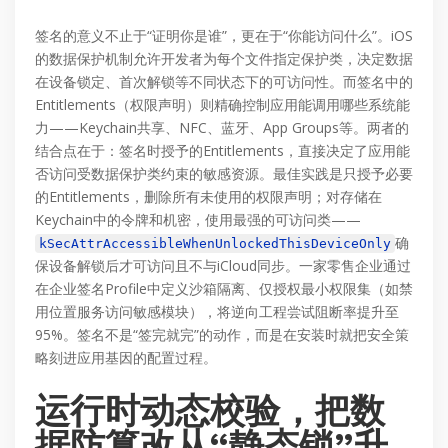
签名的意义不止于“证明你是谁”，更在于“你能访问什么”。iOS
的数据保护机制允许开发者为每个文件指定保护类，决定数据
在设备锁定、首次解锁等不同状态下的可访问性。而签名中的
Entitlements（权限声明）则精确控制应用能调用哪些系统能
力——Keychain共享、NFC、蓝牙、App Groups等。两者的
结合点在于：签名时授予的Entitlements，直接决定了应用能
否访问受数据保护类约束的敏感资源。最佳实践是只授予必要
的Entitlements，删除所有未使用的权限声明；对存储在
Keychain中的令牌和机密，使用最强的可访问类——
确
kSecAttrAccessibleWhenUnlockedThisDeviceOnly
保设备解锁后才可访问且不与iCloud同步。一家零售企业通过
在企业签名Profile中定义沙箱隔离、仅授权最小权限集（如禁
用位置服务访问敏感模块），将逆向工程尝试阻断率提升至
95%。签名不是“签完就完”的动作，而是在安装时就把安全策
略刻进应用基因的配置过程。
运行时动态校验，把数
据防篡改从“静态锁”升