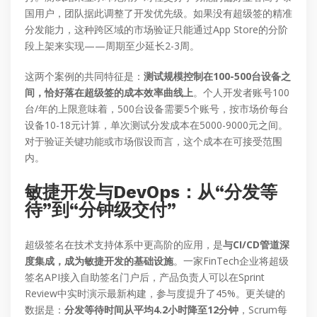
国用户，团队据此调整了开发优先级。如果没有超级签的精准
分发能力，这种跨区域的市场验证只能通过App Store的分阶
段上架来实现——周期至少延长2-3周。
这两个案例的共同特征是：
测试规模控制在100-500台设备之
间，恰好落在超级签的成本效率曲线上
。个人开发者账号100
台/年的上限意味着，500台设备需要5个账号，按市场价每台
设备10-18元计算，单次测试分发成本在5000-9000元之间。
对于验证关键功能或市场假设而言，这个成本在可接受范围
内。
敏捷开发与DevOps：从“分发等
待”到“分钟级交付”
超级签名在技术支持体系中更高阶的应用，是
与CI/CD管道深
度集成，成为敏捷开发的基础设施
。一家FinTech企业将超级
签名API接入自助签名门户后，产品负责人可以在Sprint
Review中实时演示最新构建，参与度提升了45%。更关键的
数据是：
分发等待时间从平均4.2小时降至12分钟
，Scrum每