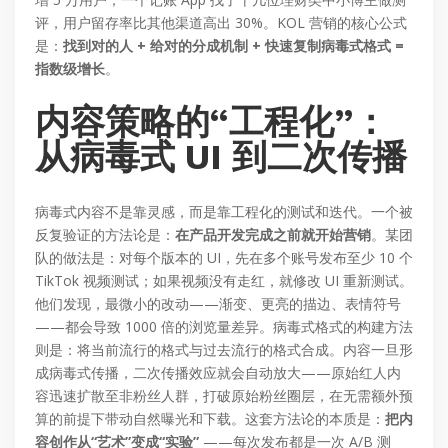
评，用户留存率比其他渠道高出 30%。KOL 营销的核心公式
是：
找到对的人 + 给对的分成机制 + 快速复制病毒式格式 =
指数级增长
。
内容策略的“工程化”：
从病毒式 UI 到二次传播
病毒式内容不是靠灵感，而是靠工程化的测试和迭代。一个被
反复验证的方法论是：
在产品开发完成之前就开始营销
。某团
队的做法是：对每个版本的 UI，先在多个账号发布至少 10 个
TikTok 视频测试；如果视频没有走红，就修改 UI 重新测试。
他们发现，最微小的改动——渐变、更亮的描边、表情符号
——都会导致 1000 倍的浏览量差异。病毒式格式的构建方法
则是：将当前流行的格式与过去流行的格式合成。内容一旦形
成病毒式传播，二次传播效应就会自动放大——原始红人内
容迅速扩散至非粉丝人群，打破原始粉丝圈层，在无需额外预
算的前提下带动自然曝光和下载。这套方法论的本质是：
把内
容创作从“艺术”变成“实验”
——每次发布都是一次 A/B 测