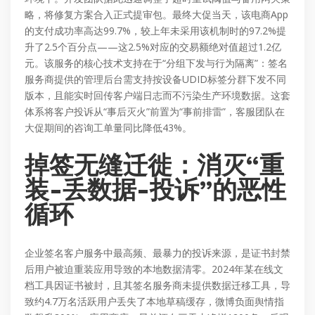
略，将修复方案合入正式提审包。最终大促当天，该电商App
的支付成功率高达99.7%，较上年未采用该机制时的97.2%提
升了2.5个百分点——这2.5%对应的交易额绝对值超过1.2亿
元。该服务的核心技术支持在于“分组下发与行为隔离”：签名
服务商提供的管理后台需支持按设备UDID标签分群下发不同
版本，且能实时回传客户端日志而不污染生产环境数据。这套
体系将客户投诉从“事后灭火”前置为“事前排雷”，客服团队在
大促期间的咨询工单量同比降低43%。
掉签无缝迁徙：消灭“重
装-丢数据-投诉”的恶性
循环
企业签名客户服务中最高频、最暴力的投诉来源，是证书封禁
后用户被迫重装应用导致的本地数据清零。2024年某在线文
档工具因证书被封，且其签名服务商未提供数据迁移工具，导
致约4.7万名活跃用户丢失了本地草稿缓存，微博负面舆情指