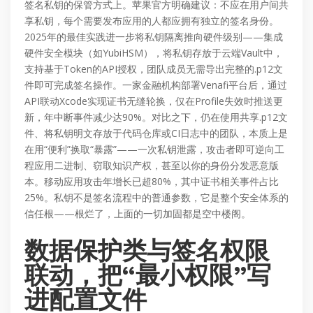
签名私钥的保管方式上。苹果官方明确建议：不应在用户间共
享私钥，每个需要发布应用的人都应拥有独立的签名身份。
2025年的最佳实践进一步将私钥隔离推向硬件级别——集成
硬件安全模块（如YubiHSM），将私钥存放于云端Vault中，
支持基于Token的API授权，团队成员无需导出完整的.p12文
件即可完成签名操作。一家金融机构部署Venafi平台后，通过
API联动Xcode实现证书无缝轮换，仅在Profile失效时推送更
新，年中断事件减少达90%。对比之下，仍在使用共享.p12文
件、将私钥明文存放于代码仓库或CI日志中的团队，本质上是
在用“便利”换取“暴露”——一次私钥泄露，攻击者即可逆向工
程应用二进制、窃取知识产权，甚至以你的身份分发恶意版
本。移动应用攻击年增长已超80%，其中证书相关事件占比
25%。私钥不是签名流程中的普通参数，它是整个安全体系的
信任根——根烂了，上面的一切加固都是空中楼阁。
数据保护类与签名权限
联动，把“最小权限”写
进配置文件