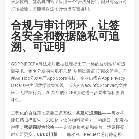
替换攻击。签名机制给了应用一个“合法身份”，但只有运行时
持续验证，才能确保这个身份没有被盗用。
合规与审计闭环，让签
名安全和数据隐私可追
溯、可证明
GDPR和CCPA等法规对数据处理提出了严格的透明性和可追
溯要求。签名分发的合规不只是“别用盗版证书”那么简单。即
便Ad Hoc分发免于App Store审核，企业仍需在App Privacy
Details中声明数据收集实践，嵌入PrivacyInfo.xcprivacy文件
验证无跟踪行为。2025年的GDPR演进进一步要求隐私影响
评估。
工程化的合规落地需要三条基线：
构建可追溯性
——每次构
建归档扫描报告、SBOM（软件物料清单）、构建日志和发布
说明；
密钥周期性轮换
——定期轮换密钥和令牌，泄露怀疑
时立即更换；
CI/CD门禁
——每次Pull Request运行静态检