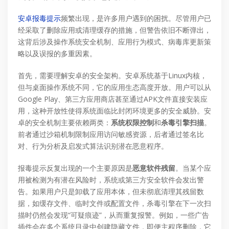
安卓报毒提示
频繁出现，是许多用户遇到的困扰。尽管用户已
经采取了删除应用或清理缓存的措施，但警告依旧不断弹出，
这背后涉及操作系统安全机制、应用行为模式、病毒库更新策
略以及误报的多重因素。
首先，需要理解安卓的安全架构。安卓系统基于Linux内核，
但与桌面操作系统不同，它的应用生态高度开放。用户可以从
Google Play、第三方应用商店甚至通过APK文件直接安装应
用，这种开放性使得系统面临比封闭环境更多的安全威胁。安
卓的安全机制主要依赖两类：
系统权限控制
和
杀毒引擎扫描
。
前者通过沙箱机制限制应用访问敏感资源，后者通过签名比
对、行为分析及启发式算法识别潜在恶意程序。
报毒提示反复出现的一个主要原因是
恶意软件残留
。当某个应
用被检测为有潜在风险时，系统或第三方安全软件会发出警
告。如果用户只是卸载了应用本体，但未彻底清理其残留数
据，如缓存文件、临时文件或配置文件，杀毒引擎在下一次扫
描时仍然会发现“可疑痕迹”，从而重复报警。例如，一些广告
插件会在多个系统目录中创建隐藏文件，即便主程序删除，它