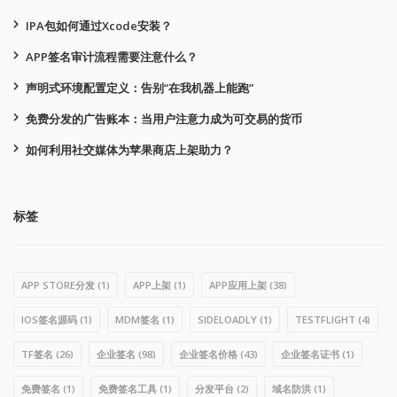
IPA包如何通过Xcode安装？
APP签名审计流程需要注意什么？
声明式环境配置定义：告别“在我机器上能跑”
免费分发的广告账本：当用户注意力成为可交易的货币
如何利用社交媒体为苹果商店上架助力？
标签
APP STORE分发
(1)
APP上架
(1)
APP应用上架
(38)
IOS签名源码
(1)
MDM签名
(1)
SIDELOADLY
(1)
TESTFLIGHT
(4)
TF签名
(26)
企业签名
(98)
企业签名价格
(43)
企业签名证书
(1)
免费签名
(1)
免费签名工具
(1)
分发平台
(2)
域名防洪
(1)