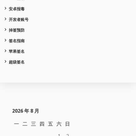
安卓报毒
开发者账号
掉签预防
签名指南
苹果签名
超级签名
2026 年 8 月
一
二
三
四
五
六
日
1
2