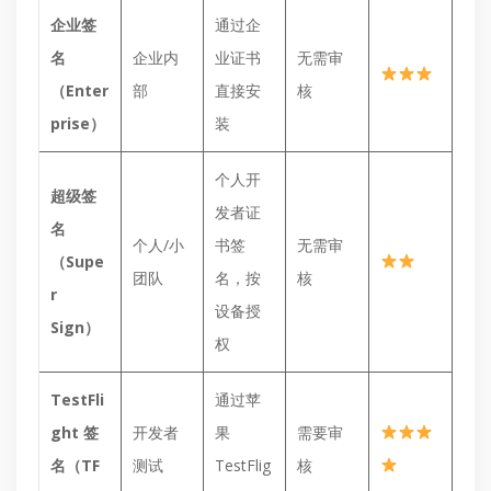
企业签
通过企
名
企业内
业证书
无需审
（Enter
部
直接安
核
prise）
装
个人开
超级签
发者证
名
个人/小
书签
无需审
（Supe
团队
名，按
核
r
设备授
Sign）
权
TestFli
通过苹
ght 签
开发者
果
需要审
名（TF
测试
TestFlig
核