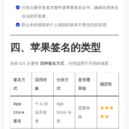
只有注册开发者才能申请苹果签名证书，确保应用来自
合法的开发者。
防止未经授权的个人或组织发布不受信任的应用。
四、苹果签名的类型
目前 iOS 主要有
四种签名方式
，分别适用于不同的场景：
签名方
适用对
分发方
是否需
稳定性
式
象
式
审核
App
个人/企
App
需要审
Store
业开发
Store 分
核
签名
者
发