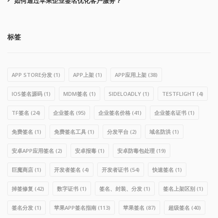
如何通过苹果企业签名优化客户服务？
标签
APP STORE分发
(1)
APP上架
(1)
APP应用上架
(38)
IOS签名源码
(1)
MDM签名
(1)
SIDELOADLY
(1)
TESTFLIGHT
(4)
TF签名
(24)
企业签名
(95)
企业签名价格
(41)
企业签名证书
(1)
免费签名
(1)
免费签名工具
(1)
分发平台
(2)
域名防洪
(1)
安卓APP应用签名
(2)
安卓报毒
(1)
安卓防毒包处理
(19)
巨魔商店
(1)
开发者签名
(4)
开发者证书
(54)
快速签名
(1)
掉签修复
(42)
数字证书
(1)
签名、封装、分发
(1)
签名上架区别
(1)
签名分发
(1)
苹果APP签名指南
(113)
苹果签名
(87)
超级签名
(40)