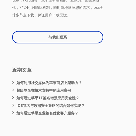
代，7*24小时响应机制，随时随地响应您的需求，oss全
球多节点下载，保证用户下载无忧。
与我们联系
近期文章
如何利用社交媒体为苹果商店上架助力？
超级签名在技术支持中的应用案例
如何通过苹果TF签名增强应用安全性？
iOS签名与数据安全策略的结合如何实现？
如何通过苹果企业签名优化客户服务？