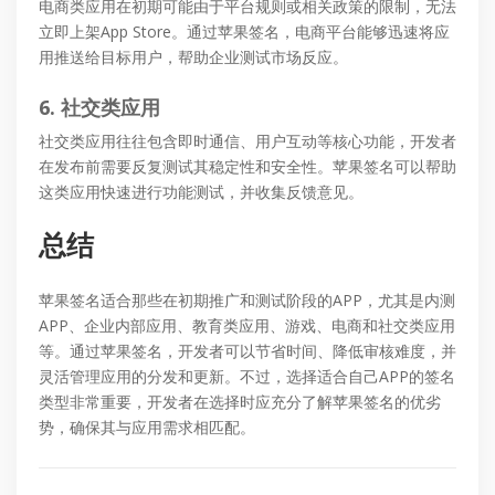
电商类应用在初期可能由于平台规则或相关政策的限制，无法
立即上架App Store。通过苹果签名，电商平台能够迅速将应
用推送给目标用户，帮助企业测试市场反应。
6. 社交类应用
社交类应用往往包含即时通信、用户互动等核心功能，开发者
在发布前需要反复测试其稳定性和安全性。苹果签名可以帮助
这类应用快速进行功能测试，并收集反馈意见。
总结
苹果签名适合那些在初期推广和测试阶段的APP，尤其是内测
APP、企业内部应用、教育类应用、游戏、电商和社交类应用
等。通过苹果签名，开发者可以节省时间、降低审核难度，并
灵活管理应用的分发和更新。不过，选择适合自己APP的签名
类型非常重要，开发者在选择时应充分了解苹果签名的优劣
势，确保其与应用需求相匹配。