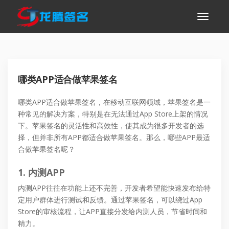
哪类APP适合做苹果签名
哪类APP适合做苹果签名，在移动互联网领域，苹果签名是一
种常见的解决方案，特别是在无法通过App Store上架的情况
下。苹果签名的灵活性和高效性，使其成为很多开发者的选
择，但并非所有APP都适合做苹果签名。那么，哪些APP最适
合做苹果签名呢？
1. 内测APP
内测APP往往在功能上还不完善，开发者希望能快速发布给特
定用户群体进行测试和反馈。通过苹果签名，可以绕过App
Store的审核流程，让APP直接分发给内测人员，节省时间和
精力。