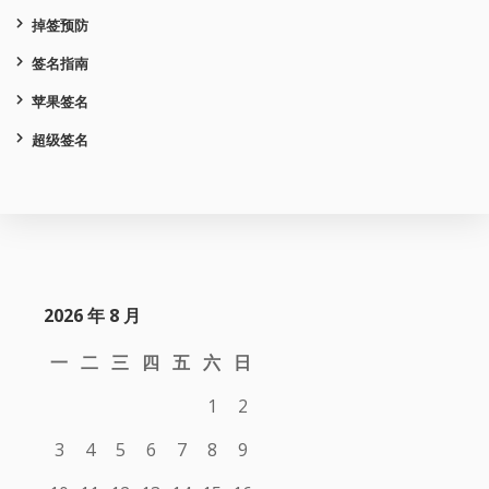
掉签预防
签名指南
苹果签名
超级签名
2026 年 8 月
一
二
三
四
五
六
日
1
2
3
4
5
6
7
8
9