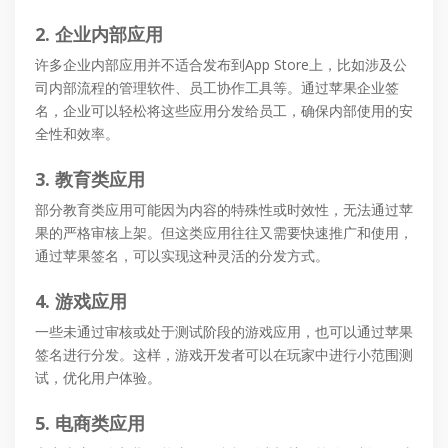
2. 企业内部应用
许多企业内部应用并不适合发布到App Store上，比如涉及公
司内部流程的管理软件、员工协作工具等。通过苹果企业签
名，企业可以轻松将这些应用分发给员工，确保内部使用的安
全性和效率。
3. 教育类应用
部分教育类应用可能因为内容的特殊性或时效性，无法通过苹
果的严格审核上架。但这类应用往往又需要快速推广和使用，
通过苹果签名，可以实现这种灵活的分发方式。
4. 游戏应用
一些未通过审核或处于测试阶段的游戏应用，也可以通过苹果
签名进行分发。这样，游戏开发者可以在玩家中进行小范围测
试，优化用户体验。
5. 电商类应用