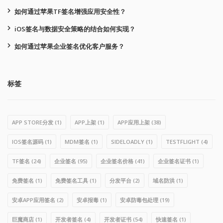
如何通过苹果TF签名增强应用安全性？
iOS签名与数据安全策略的结合如何实现？
如何通过苹果企业签名优化客户服务？
标签
APP STORE分发
(1)
APP上架
(1)
APP应用上架
(38)
IOS签名源码
(1)
MDM签名
(1)
SIDELOADLY
(1)
TESTFLIGHT
(4)
TF签名
(24)
企业签名
(95)
企业签名价格
(41)
企业签名证书
(1)
免费签名
(1)
免费签名工具
(1)
分发平台
(2)
域名防洪
(1)
安卓APP应用签名
(2)
安卓报毒
(1)
安卓防毒包处理
(19)
巨魔商店
(1)
开发者签名
(4)
开发者证书
(54)
快速签名
(1)