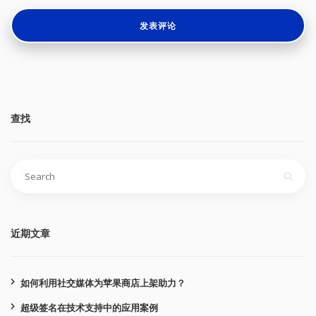
查找
搜
索：
近期文章
如何利用社交媒体为苹果商店上架助力？
超级签名在技术支持中的应用案例