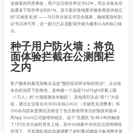
道修复的同类事故，用户次日留存率仅为52%，而企业签名应
急通道下留存率达到81%。该方案的落地要求服务商提供独立
的“灾难签名池”——与日常分发证书完全隔离，确保紧急时刻
证书洁净可用，这一能力已从选配项升级为服务SLA的核心锚
点。
种子用户防火墙：将负
面体验拦截在公测围栏
之内
客户服务的最优策略永远是“预防投诉而非响应投诉”。企业签
名在此场景下的角色，是构建一个远超TestFlight容量上限
（1万人）的“大规模预发布舰队”。某电商巨头在“双11”大促
前，通过企业签名向3000名核心KOC（关键意见消费者）和
200名内部灰度测试员推送了包含新推荐算法的预发布版本，
而App Store正式版维持稳定。这个“先遣队”在48小时内触发
了197次支付超时异常上报，其中42例集中在特定运营商网络
环境下。开发团队据此迅速调整了超时重试阈值与备用网关策