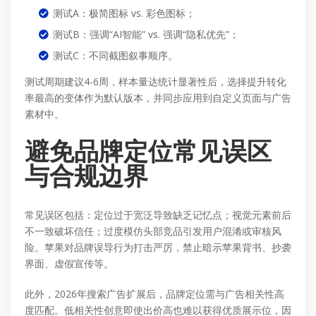
测试A：极简图标 vs. 彩色图标；
测试B：强调“AI智能” vs. 强调“隐私优先”；
测试C：不同截图叙事顺序。
测试周期建议4-6周，样本量达统计显著性后，选择提升转化
率最高的变体作为默认版本，并同步应用到自定义页面与广告
素材中。
避免品牌定位常见误区
与合规边界
常见误区包括：定位过于宽泛导致缺乏记忆点；视觉元素前后
不一致破坏信任；过度模仿头部竞品引发用户混淆或审核风
险。苹果对品牌误导行为打击严厉，禁止暗示苹果背书、抄袭
界面、虚假宣传等。
此外，2026年搜索广告扩展后，品牌定位需与广告相关性高
度匹配。低相关性创意即使出价高也难以获得优质展示位，因