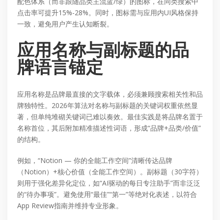
配色体系（而非跟随品类主流蓝/绿）的图标，在同类搜索中
点击率可提升15%-28%。同时，图标需与应用内UI风格保持
一致，避免用户产生认知断裂。
应用名称与副标题的品
牌语言锚定
应用名称是品牌最直接的文字载体，必须兼顾搜索相关性和品
牌独特性。2026年算法对名称与副标题的关键词权重依然显
著，但单纯堆砌关键词已难以奏效。最佳实践是将品牌名置于
名称首位，其后附加精准描述性词语，形成“品牌+品类/价值”
的结构。
例如，“Notion — 你的全能工作空间”清晰传达品牌
（Notion）+核心价值（全能工作空间）。副标题（30字符）
则用于强化差异化定位，如“AI驱动的每日专注助手”而非泛泛
的“待办事项”。避免使用“最佳”“第一”等绝对化表述，以符合
App Review指南并维持专业形象。