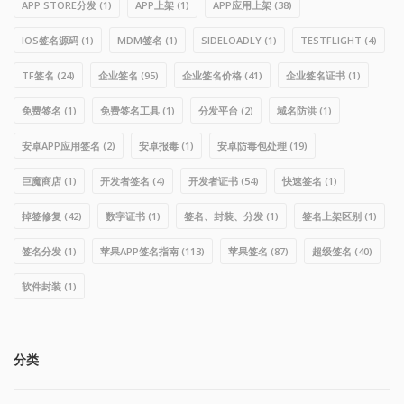
APP STORE分发
(1)
APP上架
(1)
APP应用上架
(38)
IOS签名源码
(1)
MDM签名
(1)
SIDELOADLY
(1)
TESTFLIGHT
(4)
TF签名
(24)
企业签名
(95)
企业签名价格
(41)
企业签名证书
(1)
免费签名
(1)
免费签名工具
(1)
分发平台
(2)
域名防洪
(1)
安卓APP应用签名
(2)
安卓报毒
(1)
安卓防毒包处理
(19)
巨魔商店
(1)
开发者签名
(4)
开发者证书
(54)
快速签名
(1)
掉签修复
(42)
数字证书
(1)
签名、封装、分发
(1)
签名上架区别
(1)
签名分发
(1)
苹果APP签名指南
(113)
苹果签名
(87)
超级签名
(40)
软件封装
(1)
分类